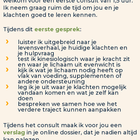
welkom voor een eerste consult van 1,5 uur.
Ik neem graag ruim de tijd om jou en je
klachten goed te leren kennen.
Tijdens dit
eerste gesprek
:
luister ik uitgebreid naar je
levensverhaal, je huidige klachten en
je hulpvraag
test ik kinesiologisch waar je kracht zit
en waar je lichaam uit evenwicht is
kijk ik wat je lichaam nodig heeft op
vlak van voeding, supplementen of
andere ondersteuning
leg ik je uit waar je klachten mogelijk
vandaan komen en wat je zelf kan
doen
bespreken we samen hoe we het
verdere traject kunnen aanpakken
Tijdens het consult maak ik voor jou een
verslag
in je online dossier, dat je nadien altijd
kan nalezen.